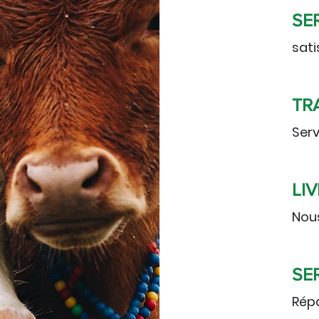
SE
sati
TR
Serv
LI
Nou
SE
Répa