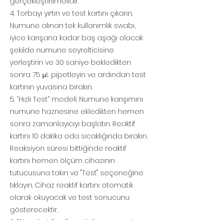
gerçekleştirilmelidir.
4. Torbayı yırtın ve test kartını çıkarın.
Numune alınan tek kullanımlık swabı,
iyice karışana kadar baş aşağı olacak
şekilde numune seyrelticisine
yerleştirin ve 30 saniye bekledikten
sonra 75 μL pipetleyin ve ardından test
kartının yuvasına bırakın.
5. “Hızlı Test” modeli: Numune karışımını
numune haznesine ekledikten hemen
sonra zamanlayıcıyı başlatın. Reaktif
kartını 10 dakika oda sıcaklığında bırakın.
Reaksiyon süresi bittiğinde reaktif
kartını hemen ölçüm cihazının
tutucusuna takın ve "Test" seçeneğine
tıklayın. Cihaz reaktif kartını otomatik
olarak okuyacak ve test sonucunu
gösterecektir.