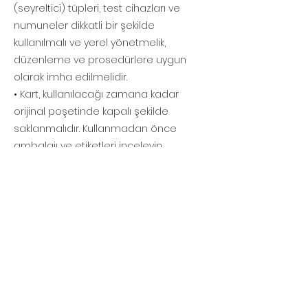
(seyreltici) tüpleri, test cihazları ve
numuneler dikkatli bir şekilde
kullanılmalı ve yerel yönetmelik,
düzenleme ve prosedürlere uygun
olarak imha edilmelidir.
• Kart, kullanılacağı zamana kadar
orijinal poşetinde kapalı şekilde
saklanmalıdır. Kullanmadan önce
ambalajı ve etiketleri inceleyin.
Ambalaj kırılmış, yırtılmış, iyi
kapatılmamış veya flakon hasarlı veya
sızdırmış görünüyorsa kiti kullanmayınız.
• Tüm test bileşenlerinin numarası Lot
Numaraları (test cihazı, kimlik çipi ve
tampon) birbiriyle eşleşir. Farklı kit
lotlarındaki bileşenleri karıştırmayınız.
• Reaktif kartında işaretleme çizgisi
bulunmaktadır. Numune bu çizgiyi