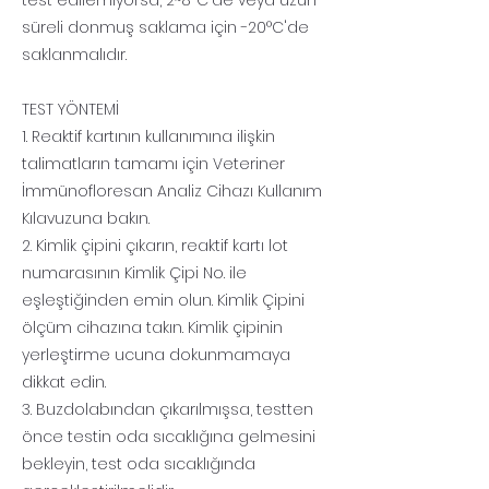
test edilemiyorsa, 2~8°C'de veya uzun
süreli donmuş saklama için -20°C'de
saklanmalıdır.
TEST YÖNTEMİ
1. Reaktif kartının kullanımına ilişkin
talimatların tamamı için Veteriner
İmmünofloresan Analiz Cihazı Kullanım
Kılavuzuna bakın.
2. Kimlik çipini çıkarın, reaktif kartı lot
numarasının Kimlik Çipi No. ile
eşleştiğinden emin olun. Kimlik Çipini
ölçüm cihazına takın. Kimlik çipinin
yerleştirme ucuna dokunmamaya
dikkat edin.
3. Buzdolabından çıkarılmışsa, testten
önce testin oda sıcaklığına gelmesini
bekleyin, test oda sıcaklığında