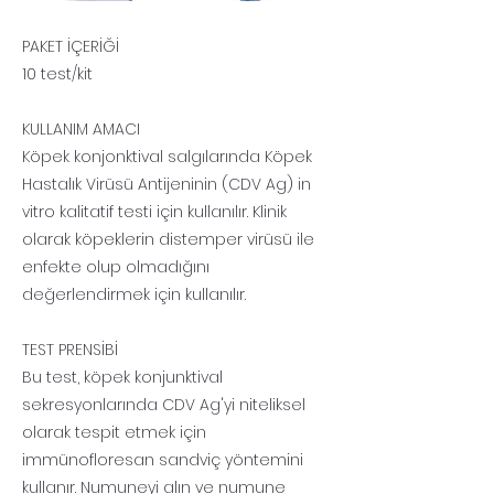
PAKET İÇERİĞİ
10 test/kit
KULLANIM AMACI
Köpek konjonktival salgılarında Köpek
Hastalık Virüsü Antijeninin (CDV Ag) in
vitro kalitatif testi için kullanılır. Klinik
olarak köpeklerin distemper virüsü ile
enfekte olup olmadığını
değerlendirmek için kullanılır.
TEST PRENSİBİ
Bu test, köpek konjunktival
sekresyonlarında CDV Ag'yi niteliksel
olarak tespit etmek için
immünofloresan sandviç yöntemini
kullanır. Numuneyi alın ve numune