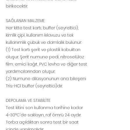
birikecektir.
SAĞLANAN MALZEME
Her kitte test kartı, buffer (seyreltici),
kimlik çipi, kullanım kılavuzu ve tek
kullanımlık çubuk ve damlalık bulunur:
(1) Test kartı şerit ve plastik kabuktan
oluşur. Şerit numune pedi, nitroselüloz
film, emici kağıt, PVC levha ve diğer test
yardımcılarından oluşur.
(2) Numune dilüsyonunun ana bileşeni
Tris-HCl buffer (seyreltici)dır.
DEPOLAMA VE STABİLİTE
Test kitini son kullanma tarihine kadar
4~30°C'de saklayın, raf ömrü 24 aydır.
Torba açıldıktan sonra test bir saat
içinde yapılmalıdır.