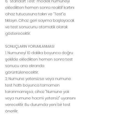
6. “Standart Test” modeli: numuneyi
ekledikten hemen sonra reaktif kartını
cihaz tutucusuna takın ve “Test”e
tıklayın. Cihaz geri sayıma başlayacak
ve test sonucunu otomatik olarak
gösterecektir.
SONUÇLARIN YORUMLANMASI
1. Numuneyi 10 dakika boyunca doğru
şekilde ekledikten hemen sonra test
sonucu ana ekranda
görüntülenecektir.
2. Numune yetersizse veya numune
test hattı boyunca tamamen
taranmamışsa, cihaz "Numune yok
veya numune hacmi yetersiz" uyarısını
verecektir. Bu durumda yeni bir test
önerilir.